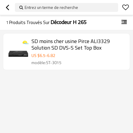
Entrez un terme de recherche
Décodeur H 265
1
Produits Trouvés Sur
SD moins cher usine Pirce ALI3329
Solution SD DVS-S Set Top Box
US $
6.5
-
6.82
modèle:ST-3015