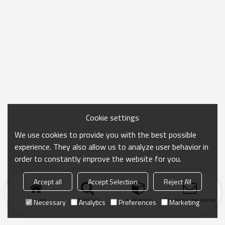
Cookie settings
We use cookies to provide you with the best possible
experience. They also allow us to analyze user behavior in
order to constantly improve the website for you.
Accept all
Accept Selection
Reject All
Accueil
chercher
catégorie
Envoyer une demand
Necessary
Analytics
Preferences
Marketing