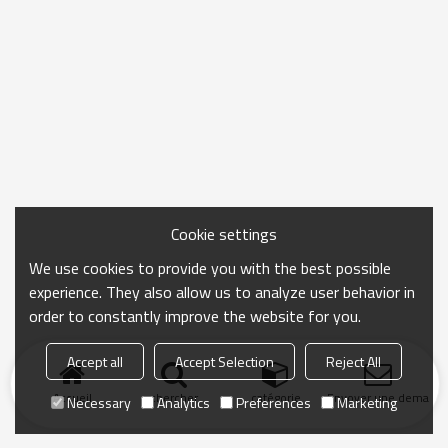
Cookie settings
We use cookies to provide you with the best possible
experience. They also allow us to analyze user behavior in
order to constantly improve the website for you.
Accept all
Accept Selection
Reject All
Accueil
chercher
catégorie
Envoyer une demand
Necessary
Analytics
Preferences
Marketing