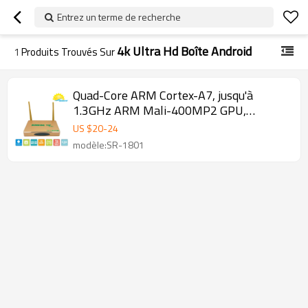
Entrez un terme de recherche
4k Ultra Hd Boîte Android
1
Produits Trouvés Sur
Quad-Core ARM Cortex-A7, jusqu'à
1.3GHz ARM Mali-400MP2 GPU,
soutenir OpenGL ES1.1 / 2.0 SR-1801
US $
20
-
24
boîte android
modèle:SR-1801