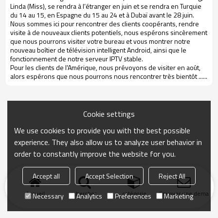
Linda (Miss), se rendra à l’étranger en juin et se rendra en Turquie
du 14 au 15, en Espagne du 15 au 24 et à Dubaï avant le 28 juin.
Nous sommes ici pour rencontrer des clients coopérants, rendre
visite à de nouveaux clients potentiels, nous espérons sincèrement
que nous pourrons visiter votre bureau et vous montrer notre
nouveau boîtier de télévision intelligent Android, ainsi que le
fonctionnement de notre serveur IPTV stable.
Pour les clients de l'Amérique, nous prévoyons de visiter en août,
alors espérons que nous pourrons nous rencontrer très bientôt ......
Cookie settings
We use cookies to provide you with the best possible
experience. They also allow us to analyze user behavior in
order to constantly improve the website for you.
Accept all
Accept Selection
Reject All
Accueil
chercher
catégorie
Envoyer une demand
Necessary
Analytics
Preferences
Marketing