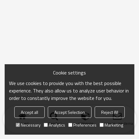
Cookie settings
We use cookies to provide you with the best possible
experience. They also allow us to analyze user behavior in
order to constantly improve the website for you.
Accept all
Accept Selection
Reject All
Accueil
chercher
catégorie
Envoyer une demand
Necessary
Analytics
Preferences
Marketing