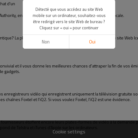
chat d'un
Détecté que vous accédez au site Web
 Authority, en vente maintenant dans votre agence de presse locale.
mobile sur un ordinateur, souhaitez-vous
être redirigé vers le site Web de bureau ?
Cliquez sur « oui » pour continuer
ntique? La planification à distance peut venir à la rescousse - le site Web 
Non
Oui
 convivial et il vous donne les meilleures chances d'attraper la fin de vos
de gadgets.
s enregistreurs vidéo qui enregistrent uniquement la télévision gratuite sont
es chaînes Foxtel et l'iQ2. Si vous voulez Foxtel, l'iQ2 est une évidence.
 fournisseurs étoffent encore leurs plates-formes de vidéo à la demande pou
gpond de Telstra et iTunes d'Apple sur les ordinateurs.
Cookie settings