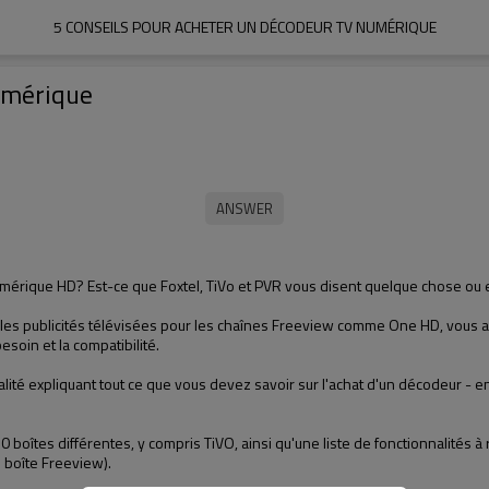
5 CONSEILS POUR ACHETER UN DÉCODEUR TV NUMÉRIQUE
umérique
umérique HD? Est-ce que Foxtel, TiVo et PVR vous disent quelque chose ou e
é les publicités télévisées pour les chaînes Freeview comme One HD, vous a
soin et la compatibilité.
alité expliquant tout ce que vous devez savoir sur l'achat d'un décodeur - 
 boîtes différentes, y compris TiVO, ainsi qu'une liste de fonctionnalité
 boîte Freeview).