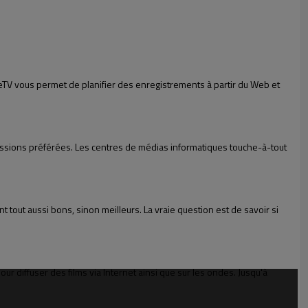
IceTV vous permet de planifier des enregistrements à partir du Web et
 émissions préférées. Les centres de médias informatiques touche-à-tout
 tout aussi bons, sinon meilleurs. La vraie question est de savoir si
r diffuser des films via Internet ainsi que sur les ondes. Jusqu'à