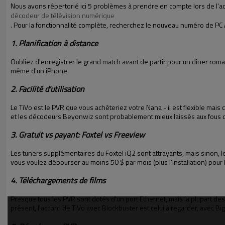
Nous avons répertorié ici 5 problèmes à prendre en compte lors de l'a
décodeur de télévision numérique
. Pour la fonctionnalité complète, recherchez le nouveau numéro de PC
1. Planification à distance
Oubliez d'enregistrer le grand match avant de partir pour un dîner roma
même d'un iPhone.
2. Facilité d'utilisation
Le TiVo est le PVR que vous achèteriez votre Nana - il est flexible mais
et les décodeurs Beyonwiz sont probablement mieux laissés aux fous 
3. Gratuit vs payant: Foxtel vs Freeview
Les tuners supplémentaires du Foxtel iQ2 sont attrayants, mais sinon, le
vous voulez débourser au moins 50 $ par mois (plus l'installation) pour l
4. Téléchargements de films
Presque tous les PVR sont dotés d'un port Ethernet, mais la plupart des
présent, l'accord de TiVo avec Blockbuster est celui à regarder, avec Bi