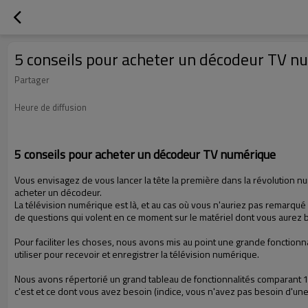
5 conseils pour acheter un décodeur TV n
Partager
Heure de diffusion
5 conseils pour acheter un décodeur TV numérique
Vous envisagez de vous lancer la tête la première dans la révolution n
acheter un décodeur.
La télévision numérique est là, et au cas où vous n'auriez pas remarqu
de questions qui volent en ce moment sur le matériel dont vous aurez be
Pour faciliter les choses, nous avons mis au point une grande fonctionn
utiliser pour recevoir et enregistrer la télévision numérique.
Nous avons répertorié un grand tableau de fonctionnalités comparant 10
c'est et ce dont vous avez besoin (indice, vous n'avez pas besoin d'une